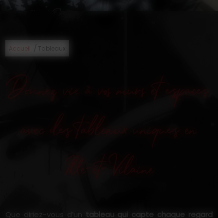
/
Accueil
Tableaux
Donnez vie à vos murs et espaces
avec des tableaux uniques en
Ille-et-Vilaine
Que diriez-vous d’un
tableau qui capte chaque regard