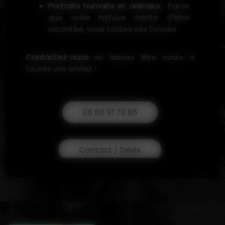
Portraits humains et animaux
: Parce
que votre histoire mérite d'être
racontée, sous toutes ses formes.
Contactez-nous
et laissez libre cours à
toutes vos envies !
06 60 91 79 66
Contact / Devis