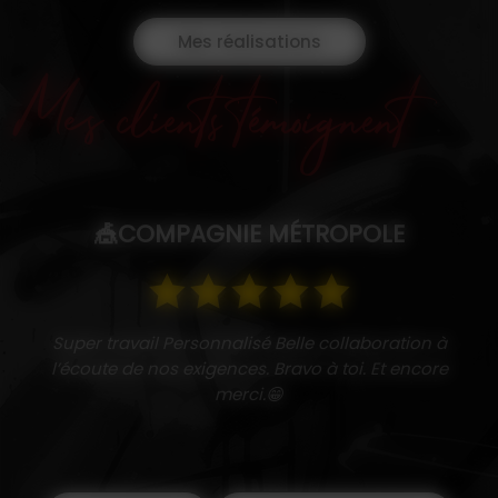
Mes réalisations
Mes clients témoignent
CECE
Au top allez y en toute confiance