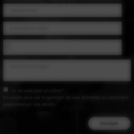
Téléphone*
Adresse et ville*
Votre message*
Je ne suis pas un robot*
En savoir plus sur la gestion de vos données à caractère
personnel et vos droits
Envoyer