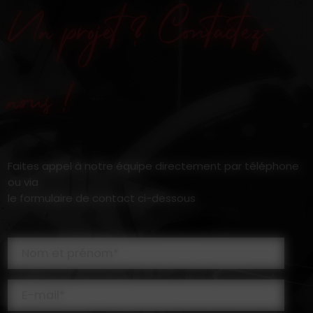
Un projet ? Contactez-
nous !
Faites appel à notre équipe directement par téléphone
ou via
le formulaire de contact ci-dessous
Nom et prénom*
E-mail*